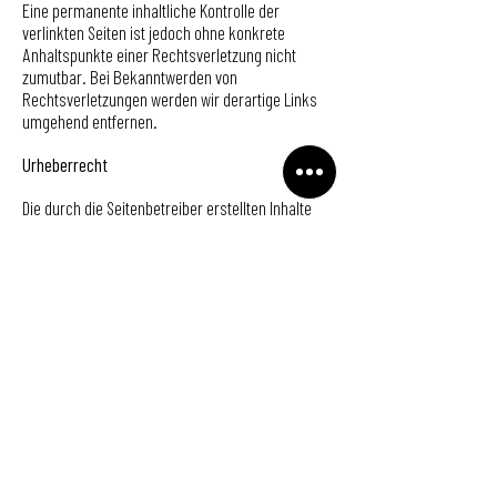
Eine permanente inhaltliche Kontrolle der
verlinkten Seiten ist jedoch ohne konkrete
Anhaltspunkte einer Rechtsverletzung nicht
zumutbar. Bei Bekanntwerden von
Rechtsverletzungen werden wir derartige Links
umgehend entfernen.
Urheberrecht
Die durch die Seitenbetreiber erstellten Inhalte
und Werke auf diesen Seiten unterliegen dem
deutschen Urheberrecht. Die Vervielfältigung,
Bearbeitung, Verbreitung und jede Art der
Verwertung außerhalb der Grenzen des
Urheberrechtes bedürfen der schriftlichen
Zustimmung des jeweiligen Autors bzw.
Erstellers. Downloads und Kopien dieser Seite
sind nur für den privaten, nicht kommerziellen
Gebrauch gestattet.
Soweit die Inhalte auf dieser Seite nicht vom
Betreiber erstellt wurden, werden die
Urheberrechte Dritter beachtet. Insbesondere
werden Inhalte Dritter als solche gekennzeichnet.